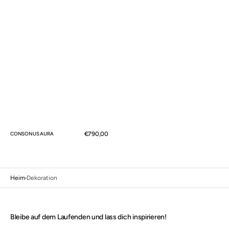
Normaler
€790,00
CONSONUS AURA
Preis
Heim
Dekoration
Bleibe auf dem Laufenden und lass dich inspirieren!