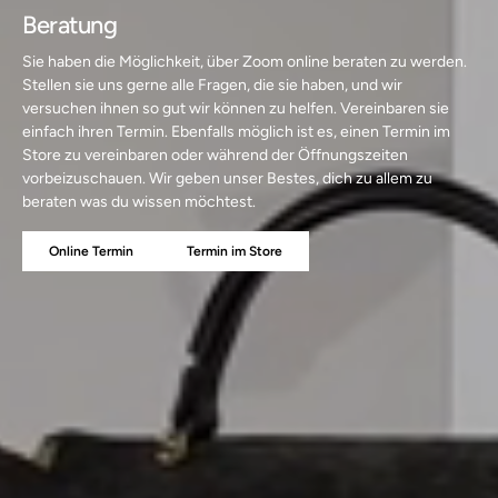
Beratung
Sie haben die Möglichkeit, über Zoom online beraten zu werden.
Stellen sie uns gerne alle Fragen, die sie haben, und wir
versuchen ihnen so gut wir können zu helfen. Vereinbaren sie
einfach ihren Termin. Ebenfalls möglich ist es, einen Termin im
Store zu vereinbaren oder während der Öffnungszeiten
vorbeizuschauen. Wir geben unser Bestes, dich zu allem zu
beraten was du wissen möchtest.
Online Termin
Termin im Store