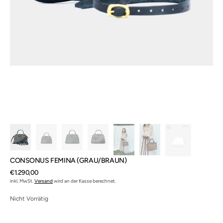
CONSONUS FEMINA (GRAU/BRAUN)
Normaler
€1.290,00
Preis
inkl. MwSt.
Versand
wird an der Kasse berechnet.
Nicht Vorrätig