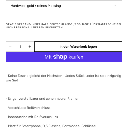
Hardware:
gold / reines Messing
gold / reines Messing
antik silber / reines Edelstahl
GRATIS VERSAND INNERHALB DEUTSCHLANDS // 30 TAGE RÜCKGABERECHT BEI
NICHT PERSONALISIERTEN PRODUKTEN
Menge
in den Warenkorb legen
Menge
Menge
für
für
CONSONUS
CONSONUS
FEMINA
FEMINA
(GRAU/BRAUN)
(GRAU/BRAUN)
verringern
erhöhen
- Keine Tasche gleicht der Nächsten - Jedes Stück Leder ist so einzigartig
wie Sie!
- längenverstellbarer und abnehmbarer Riemen
- Verschluss: Reißverschluss
- Innentasche mit Reißverschluss
- Platz für Smartphone, 0,5 Flasche, Portmonee, Schlüssel